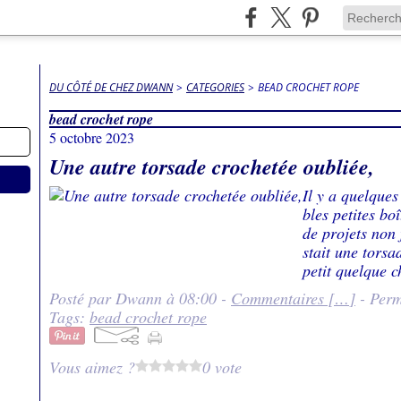
DU CÔTÉ DE CHEZ DWANN
>
CATEGORIES
>
BEAD CROCHET ROPE
bead crochet rope
5 octobre 2023
Une autre torsade crochetée oubliée,
Il y a quelque
bles petites bo
de projets non 
stait une torsa
petit quelque ch
Posté par Dwann à 08:00 -
Commentaires [
…
]
- Perm
Tags:
bead crochet rope
Vous aimez ?
0 vote