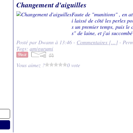
Changement d'aiguilles
Faute de "munitions" , en at
i laissé de côté les perles p
s un premier temps, puis le 
s" de laine, et j'ai succomb
Posté par Dwann à 13:46 -
Commentaires [
…
]
- Perm
Tags:
amigurumi
Vous aimez ?
0 vote