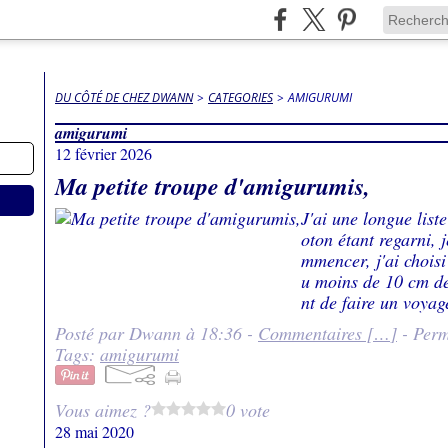
DU CÔTÉ DE CHEZ DWANN
>
CATEGORIES
>
AMIGURUMI
amigurumi
12 février 2026
Ma petite troupe d'amigurumis,
J'ai une longue list
oton étant regarni, 
mmencer, j'ai choisi
u moins de 10 cm de
nt de faire un voyage
Posté par Dwann à 18:36 -
Commentaires [
…
]
- Perm
Tags:
amigurumi
Vous aimez ?
0 vote
28 mai 2020