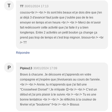
T
TT
30/01/2024 17:13
coucou<br /> <br /> ils sont très beaux et je dois dire que j'en
ai déjà 3 d'avance! faut juste que j’oublie pas de te les
envoyer en temps et en heure.<br /> <br /> Merci de m’avoir
fait redécouvrir cette activité que j'ai faite il y a bien
longtemps. Entre 2 activités un petit bouton ça change ça
prend pas trop de temps et c'est trop mignon. bisous<br /> <br
/> TT
Répondre
P
Pipiou13
30/01/2024 17:09
Bravo à chacune. Je découvre et j'apprends en votre
compagnie et j'espère que j'évoluerais au cours de l'année.
<br /> <br /> Annie, tu m'apprends que j'ai fait une
"Crosswheel Dorset" ! Je m'épate 😊<br /> <br /> C'est un
début et j'ai pris plaisir à te suivre.<br /> <br /> Tu es une
bonne tentatrice <br /> <br /> Je réfléchis à la couleur de
février et je "boutonne" !!<br /> <br /> Bisous