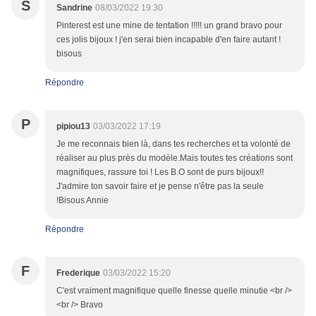
S
Sandrine
08/03/2022 19:30
Pinterest est une mine de tentation !!!!! un grand bravo pour
ces jolis bijoux ! j'en serai bien incapable d'en faire autant !
bisous
Répondre
P
pipiou13
03/03/2022 17:19
Je me reconnais bien là, dans tes recherches et ta volonté de
réaliser au plus près du modèle.Mais toutes tes créations sont
magnifiques, rassure toi ! Les B.O sont de purs bijoux!!
J'admire ton savoir faire et je pense n'être pas la seule
!Bisous Annie
Répondre
F
Frederique
03/03/2022 15:20
C'est vraiment magnifique quelle finesse quelle minutie <br />
<br /> Bravo