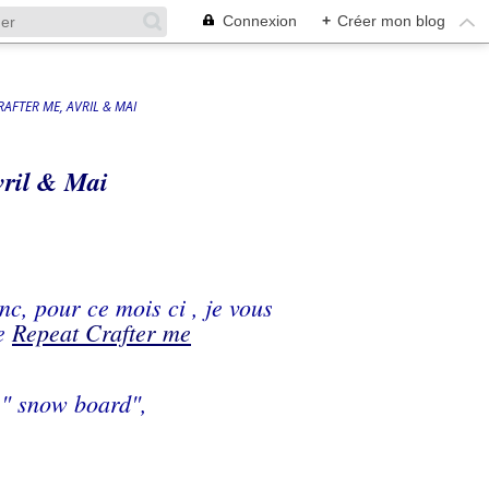
Connexion
+
Créer mon blog
AFTER ME, AVRIL & MAI
vril & Mai
onc, pour ce mois ci , je vous
de
Repeat Crafter me
 " snow board",