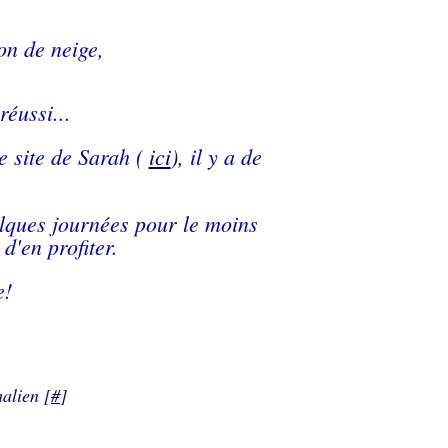
con de neige,
réussi...
e site de Sarah (
ici
), il y a de
.
elques journées pour le moins
d'en profiter.
e!
alien [
#
]