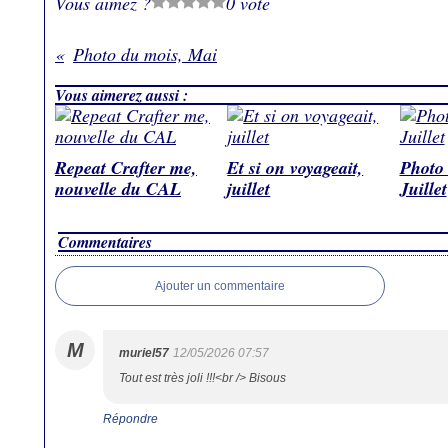
Vous aimez ?
0 vote
Photo du mois, Mai
Vous aimerez aussi :
Repeat Crafter me,
Et si on voyageait,
Photo 
nouvelle du CAL
juillet
Juillet
Commentaires
Ajouter un commentaire
M
muriel57
12/05/2026 07:57
Tout est très joli !!!<br /> Bisous
Répondre