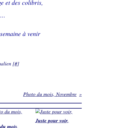
e et des colibris,
...
 semaine à venir
alien [
#
]
Photo du mois, Novembre
Juste pour voir,
du mois,