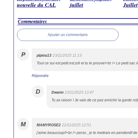
nouvelle du CAL
juillet
Juillet
Commentaires
Ajouter un commentaire
P
pipiou13
23/11/2025 11:13
Tout ce sui est petit est joli et tu le prouve!<br /> Le petit sac
Répondre
D
Dwann
23/11/2025 13:47
Tu as raison ! Je vais de ce pas enrichir la garde r
M
MAMYROSE2
22/11/2025 12:51
j'aime beaucoup!!<br /> perso , je le mettrais en pendentif d