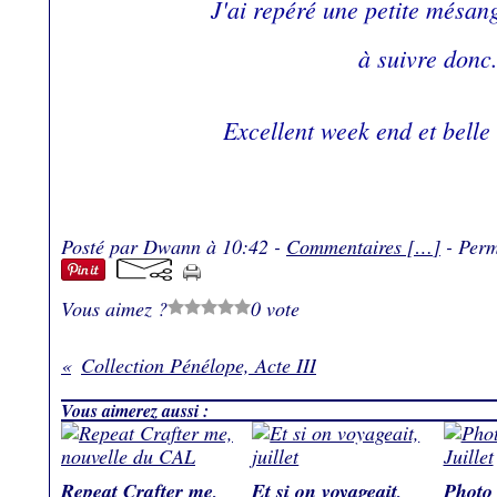
J'ai repéré une petite mésang
à suivre donc.
Excellent week end et belle
Posté par Dwann à 10:42 -
Commentaires [
…
]
- Perm
Vous aimez ?
0 vote
Collection Pénélope, Acte III
Vous aimerez aussi :
Repeat Crafter me,
Et si on voyageait,
Photo 