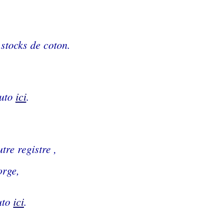
 stocks de coton.
tuto
ici
.
re registre ,
orge,
tuto
ici
.